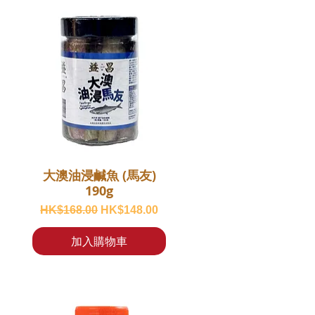
大澳油浸鹹魚 (馬友)
190g
一般價格
促銷價格
HK$168.00
HK$148.00
加入購物車