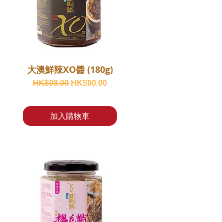
大澳鮮辣XO醬 (180g)
一般價格
促銷價格
HK$98.00
HK$90.00
加入購物車