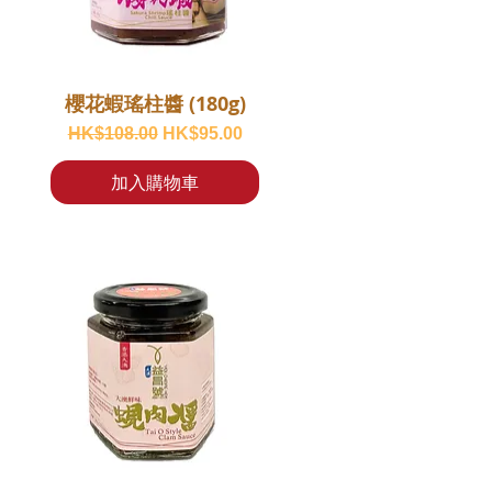
櫻花蝦瑤柱醬 (180g)
一般價格
促銷價格
HK$108.00
HK$95.00
加入購物車