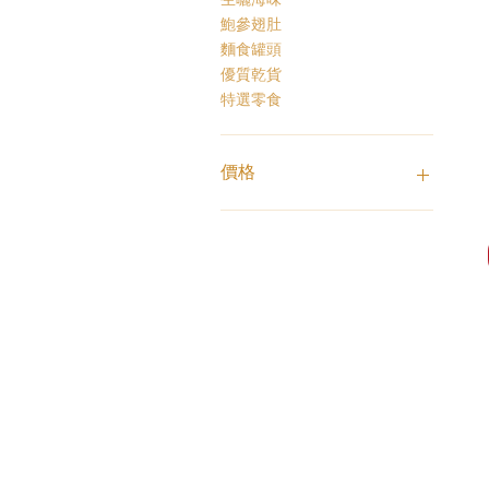
鮑參翅肚
麵食罐頭
優質乾貨
特選零食
價格
HK$1
HK$3,800