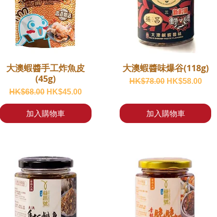
大澳蝦醬手工炸魚皮
大澳蝦醬味爆谷(118g)
(45g)
一般價格
促銷價格
HK$78.00
HK$58.00
一般價格
促銷價格
HK$68.00
HK$45.00
加入購物車
加入購物車