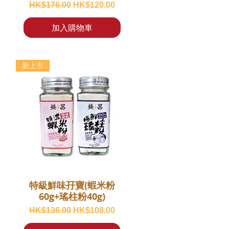
一般價格
促銷價格
HK$176.00
HK$120.00
加入購物車
新上市
特級鮮味孖寶(蝦米粉
60g+瑤柱粉40g)
一般價格
促銷價格
HK$136.00
HK$108.00