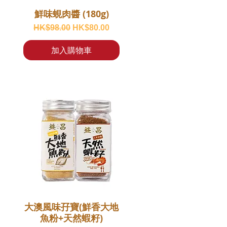
鮮味蜆肉醬 (180g)
一般價格
促銷價格
HK$98.00
HK$80.00
加入購物車
大澳風味孖寶(鮮香大地
魚粉+天然蝦籽)