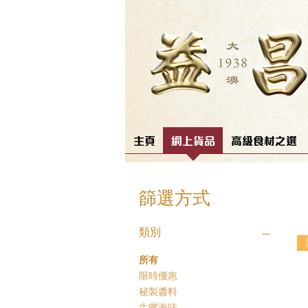
主頁
網上貨品
高級食材之選
篩選方式
類別
所有
限時優惠
秘製醬料
生曬海味