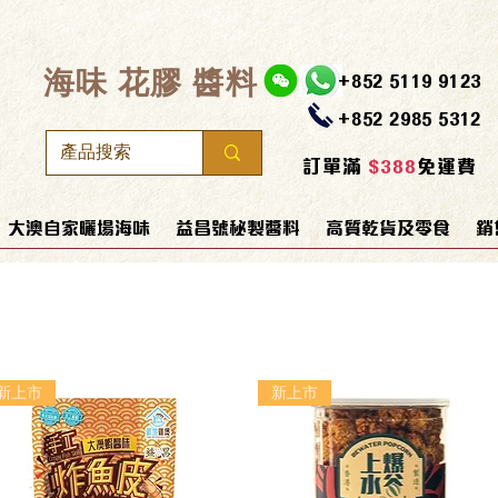
​海味 花膠 醬料
+852 5119 9123
+852 2985 5312
訂單滿
$388
免運費
大澳自家曬場海味
益昌號秘製醬料
高質乾貨及零食
銷
新上市
新上市