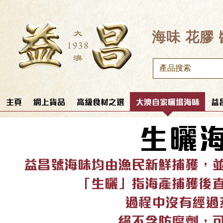
​海味 花膠
主頁
網上貨品
高級食材之選
大澳自家曬場海味
益
生曬
益昌號海味均
由漁民新鮮捕獲，
「生曬」指海產捕獲後
過程中沒有經過
絕不含防腐劑，