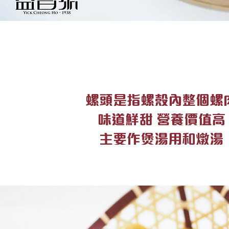
螺頭是指螺殼內整個螺
味道鮮甜 營養價值高
主要作煲湯用和燉湯