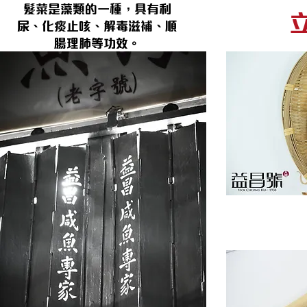
髮菜是藻類的一種，具有利
尿、化痰止咳、解毒滋補、順
腸理肺等功效。
煮法：用作滾湯和炆餸等