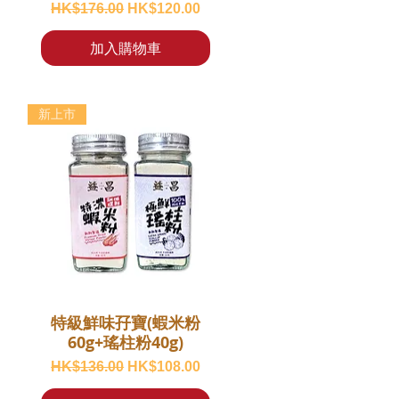
一般價格
促銷價格
HK$176.00
HK$120.00
加入購物車
新上市
特級鮮味孖寶(蝦米粉
60g+瑤柱粉40g)
一般價格
促銷價格
HK$136.00
HK$108.00