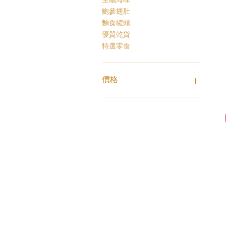
鮑參翅肚
麵食罐頭
優質乾貨
特選零食
價格
HK$1
HK$3,800