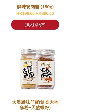
鮮味蜆肉醬 (180g)
一般價格
促銷價格
HK$98.00
HK$80.00
加入購物車
大澳風味孖寶(鮮香大地
魚粉+天然蝦籽)