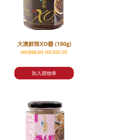
大澳鮮辣XO醬 (180g)
一般價格
促銷價格
HK$98.00
HK$90.00
加入購物車