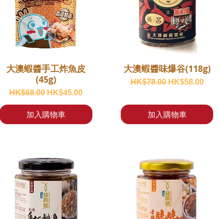
大澳蝦醬手工炸魚皮
大澳蝦醬味爆谷(118g)
(45g)
一般價格
促銷價格
HK$78.00
HK$58.00
一般價格
促銷價格
HK$68.00
HK$45.00
加入購物車
加入購物車