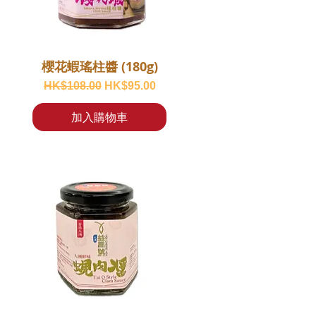
櫻花蝦瑤柱醬 (180g)
一般價格
促銷價格
HK$108.00
HK$95.00
加入購物車