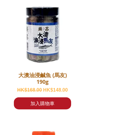
大澳油浸鹹魚 (馬友)
190g
一般價格
促銷價格
HK$168.00
HK$148.00
加入購物車