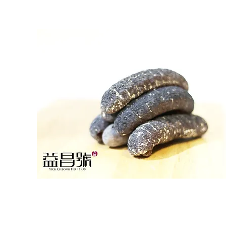
​澳
洲
禿
參