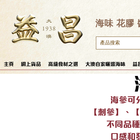
​海味 花膠
主頁
網上貨品
高級食材之選
大澳自家曬場海味
益
海參可
【刺參】、【
不同品種
口感和