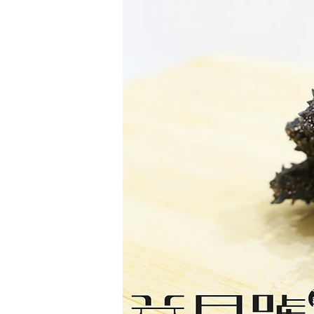
​北
海
道
刺
參