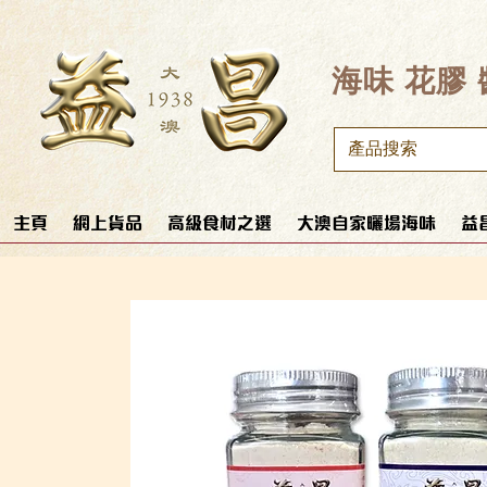
​海味 花膠
主頁
網上貨品
高級食材之選
大澳自家曬場海味
益