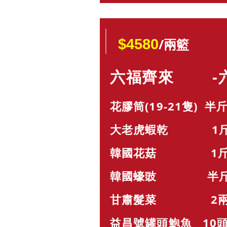
/兩籃
$4580
六福齊來 -六
花膠筒(19-21隻) 半斤
大老虎蝦乾 1斤 
韓國花菇 1斤 x
韓國蠔豉 半斤 x
甘肅髮菜 2兩 x
益昌號罐頭鮑魚
10