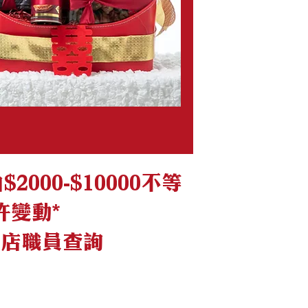
00-$10000不等
許變動*
本店職員查詢