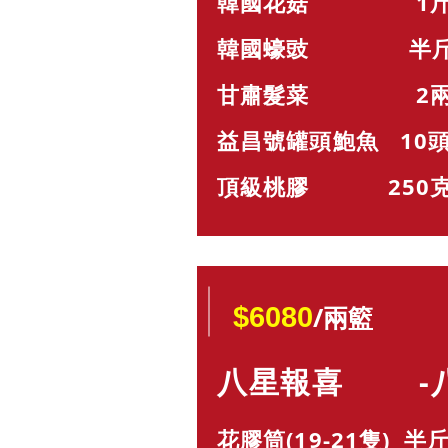
韓國花菇 1斤 x
韓國蠔豉 半斤 x
甘肅髮菜 2兩 x
益昌號罐頭鮑魚 10頭 
頂級桃膠 250克 
/兩籃
$6080
八星報喜 -八
花膠筒(19-21隻) 半斤