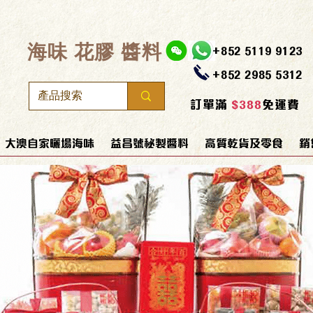
​海味 花膠 醬料
+852 5119 9123
+852 2985 5312
訂單滿
$388
免運費
大澳自家曬場海味
益昌號秘製醬料
高質乾貨及零食
銷