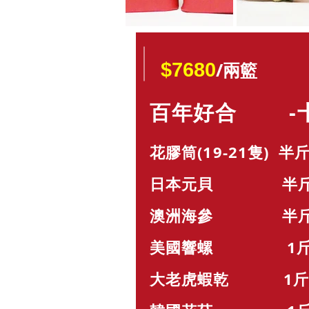
/兩籃
$7680
百年好合 -十
花膠筒(19-21隻) 半斤
日本元貝 半斤 x
澳洲海參 半斤 x
美國響螺 1斤 x
大老虎蝦乾 1斤 x