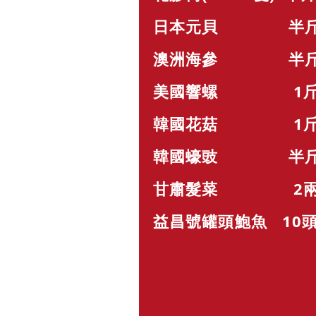
日本元貝 半斤 x
澳洲海參 半斤 x
美國響螺 1斤 x
韓國花菇 1斤 x
韓國蠔豉 半斤 x
甘肅髮菜 2兩 x
益昌號罐頭鮑魚
10