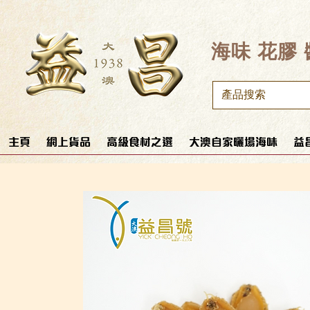
​海味 花膠
主頁
網上貨品
高級食材之選
大澳自家曬場海味
益