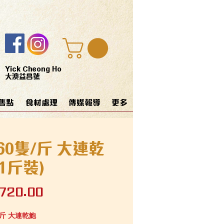
Yick Cheong Ho
大澳益昌號
售點
食材處理
傳媒報導
更多
-60隻/斤 大連乾
(1斤裝)
價
720.00
格
隻/斤 大連乾鮑