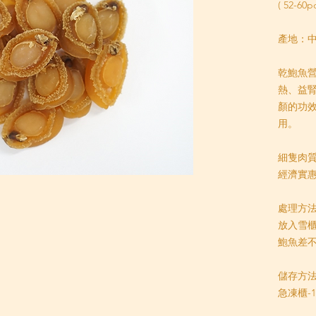
( 52-60p
產地：
乾鮑魚
熱、益
顏的功
用。
️細隻
肉
經濟實
處理方法
放入雪櫃
鮑魚差
儲存方
急凍櫃-1