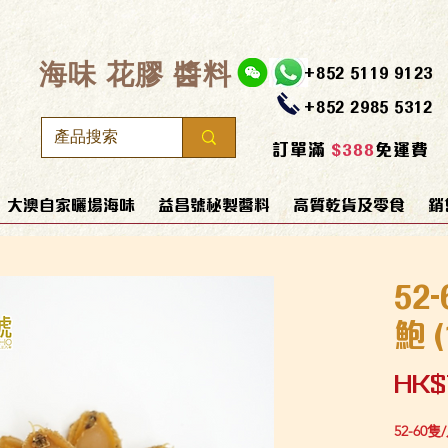
​海味 花膠 醬料
+852 5119 9123
+852 2985 5312
訂單滿
$388
免運費
大澳自家曬場海味
益昌號秘製醬料
高質乾貨及零食
銷
52
鮑 
HK$
52-60