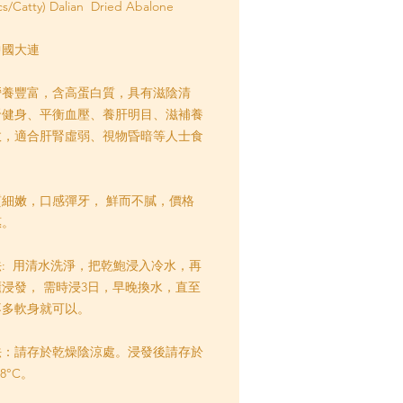
cs/Catty) Dalian Dried Abalone
中國大連
營養豐富，含高蛋白質，具有滋陰清
腎健身、平衡血壓、養肝明目、滋補養
效，適合肝腎虛弱、視物昏暗等人士食
質細嫩，口感彈牙，
鮮而不膩，價格
惠。
: 用清水洗淨，把乾鮑浸入冷水，再
浸發， 需時浸3日，早晚換水，直至
不多軟身就可以。
法：請存於乾燥陰涼處。浸發後請存於
8°C。