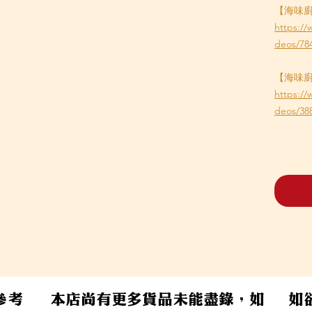
【海味
https:/
deos/78
【海味
https:/
deos/38
參考
本店尚有更多貨品未能盡錄，如
​