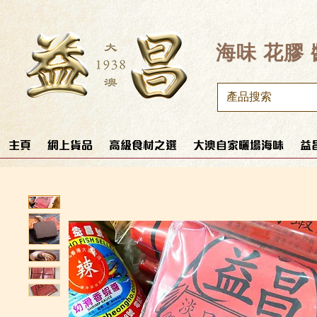
​海味 花膠
主頁
網上貨品
高級食材之選
大澳自家曬場海味
益