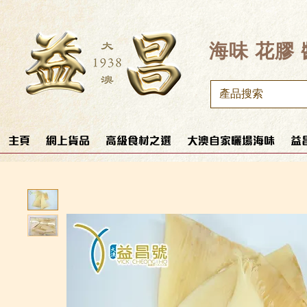
​海味 花膠
主頁
網上貨品
高級食材之選
大澳自家曬場海味
益