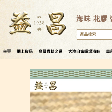
​海味 花膠
主頁
網上貨品
高級食材之選
大澳自家曬場海味
益